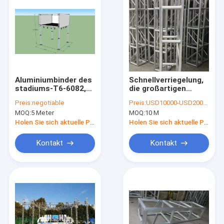
Aluminiumbinder des
Schnellverriegelung,
stadiums-T6-6082,
die großartigen
Aluminiumlegierungs-
Stützstadiums-
Preis:
negotiable
Preis:
USD10000-USD20000/SET
Binder-Fahnen-Stand
Binder für
MOQ:
5 Meter
MOQ:
10 M
3x3m
Mittelfestival-Länge
400*600mm
Holen Sie sich aktuelle Preis
Holen Sie sich aktuelle Preis
überdacht
Kontakt
Kontakt
Nach Hause
Produits
Über uns