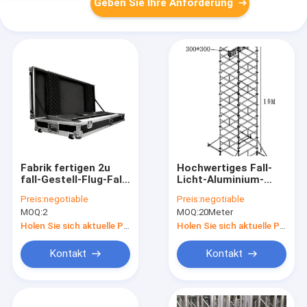
Geben Sie Ihre Anforderung
Fabrik fertigen 2u
Hochwertiges Fall-
fall-Gestell-Flug-Fall
Licht-Aluminium-
des Raum-24u zum
Stadiums-Binder mit
Preis:
negotiable
Preis:
negotiable
Aluminiummit
Aluminium-6082-T6
MOQ:
2
MOQ:
20Meter
schwarzem
Länge 2*2*2mm
Aluminiumlegierungs-
Holen Sie sich aktuelle Preis
Holen Sie sich aktuelle Preis
Kasten besonders an
Kontakt
Kontakt