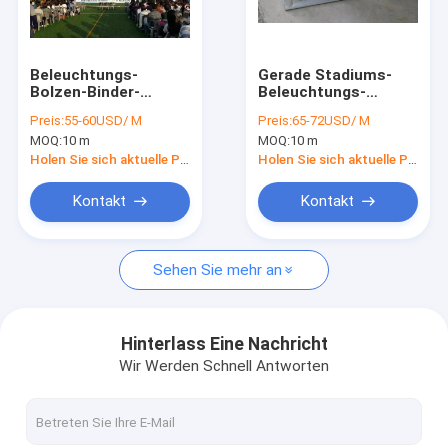
Kontakt
Our Exhibition
Beleuchtungs-
Gerade Stadiums-
Bolzen-Binder-
Beleuchtungs-
beschreiten
Binder-Systeme 0.5m
Preis:
55-60USD/ M
Preis:
65-72USD/ M
Aluminiumdach-
bis 4 Haupt-tube50*3
MOQ:
10 m
MOQ:
10 m
Binder
Klammer m-Längen-
Aluminium Bühne Truss
wiederverwendete
350*450mm 25*2
Holen Sie sich aktuelle Preis
Holen Sie sich aktuelle Preis
Korrosionsbeständigkeits-
Größe 300*300
Quadratischer Aluminiumbinder
Kontakt
Kontakt
wieder
Aluminiumdreieck-Binder
Sehen Sie mehr an
Bühnenbeleuchtung Truss
Aluminiumwerkzeug-Kästen
Hinterlass Eine Nachricht
Wir Werden Schnell Antworten
Bewegliche Stadiums-Plattform
Kreis-Binder