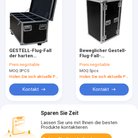
GESTELL-Flug-Fall
Beweglicher Gestell-
der harten
Flug-Fall-
Beanspruchung 20U
Aluminiumwerkzeugkaste
Preis:
negotiable
Preis:
negotiable
Standardmit 9mm
trinkbar für
MOQ:
3PCS
MOQ:
5pcs
Sperrholz-/Laufkatzen-
Aluminiumflug-Fall
Kasten mit Rädern
des
Holen Sie sich aktuelle Preis
Holen Sie sich aktuelle Preis
speicherkamera/18U
Kontakt
Kontakt
Sparen Sie Zeit
Lassen Sie uns mit Ihnen die besten
Produkte kontaktieren.