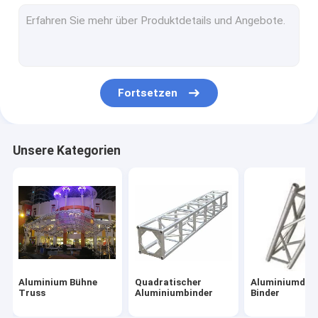
Binder-Koppler
Tragbare Stadiums-Plattformen
Acrylstadiums-Plattform
Fortsetzen
Gestell-Flug-Fall
Beleuchtungsbinderstände
Unsere Kategorien
Binder-Kurbel-Stand
Aluminium Bühne
Quadratischer
Aluminiumdrei
Truss
Aluminiumbinder
Binder