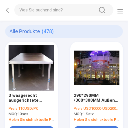
Alle Produkte
(478)
3 waagerecht
290*290MM
ausgerichtete
/300*300MM Außen-
justierbare
Aluminium-
Preis:
110USD/PC
Preis:
USD10000-USD20000/SET
Belastbarkeit der
Bühnenträger-
MOQ:
10pcs
MOQ:
1 Satz
Höhen-400KG 4 x 8ft
System 12m Länge
wasserdichter
Schwarze Farbe
Holen Sie sich aktuelle Preis
Holen Sie sich aktuelle Preis
tragbarer Stadiums-
50*3mm Rohr für das