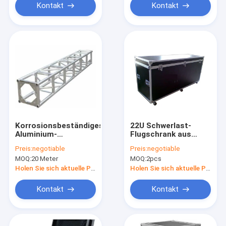
Gleitschutzgebrauch
Musikfestival
Kontakt
Kontakt
in aller Art Ereignisse
Korrosionsbeständiges
22U Schwerlast-
Aluminium-
Flugschrank aus
Quadratträger für
schwarzem Holz /
Preis:
negotiable
Preis:
negotiable
Hintergrund- und
Aluminium für den
MOQ:
20 Meter
MOQ:
2pcs
Dachunterstützung
Schutz und die
Sicherheit wertvoller
Holen Sie sich aktuelle Preis
Holen Sie sich aktuelle Preis
Geräte
Kontakt
Kontakt