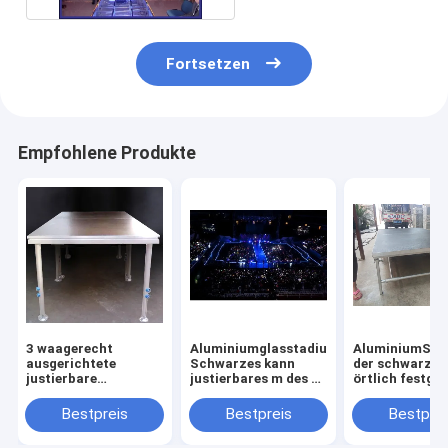
Fortsetzen
Empfohlene Produkte
3 waagerecht
Aluminiumglasstadiums-
AluminiumSper
ausgerichtete
Schwarzes kann
der schwarzer
justierbare
justierbares m des 3
örtlich festgel
Belastbarkeit der
Niveau Sperrholz-
Höhe 4x8ft de
Höhen-400KG 4 x 8ft
Stadiums 1,22 x 1,22
Farbe40cm
Bestpreis
Bestpreis
Bestprei
wasserdichter
für Konzert,
Portable-bewe
tragbarer Stadiums-
Hochzeit, Show,
Stadiums-