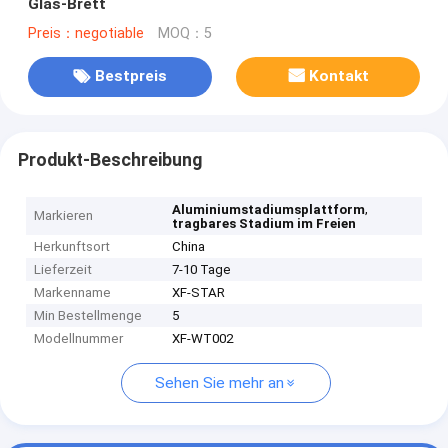
Glas-Brett
Preis：negotiable
MOQ：5
Bestpreis
Kontakt
Produkt-Beschreibung
,
Aluminiumstadiumsplattform
Markieren
tragbares Stadium im Freien
Herkunftsort
China
Lieferzeit
7-10 Tage
Markenname
XF-STAR
Min Bestellmenge
5
Modellnummer
XF-WT002
Sehen Sie mehr an