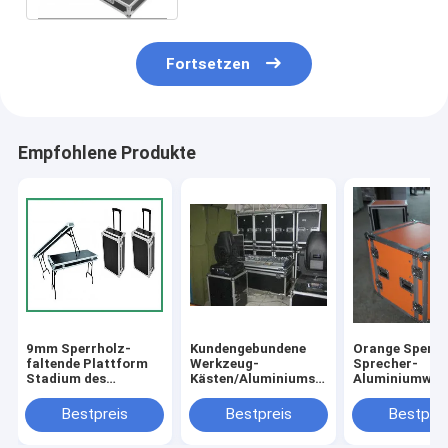
Fortsetzen
Empfohlene Produkte
9mm Sperrholz-
Kundengebundene
Orange Sperrh
faltende Plattform
Werkzeug-
Sprecher-
Stadium des
Kästen/Aluminiumspeicherfälle
Aluminiumwer
Aluminiumwerkzeug-
für Sprecher mit
Rechtssachen 
Kasten-tragbaren
Rädern
einer mit 4" st
Bestpreis
Bestpreis
Bestprei
Stadiums für
PVC-Räder
Ereignis