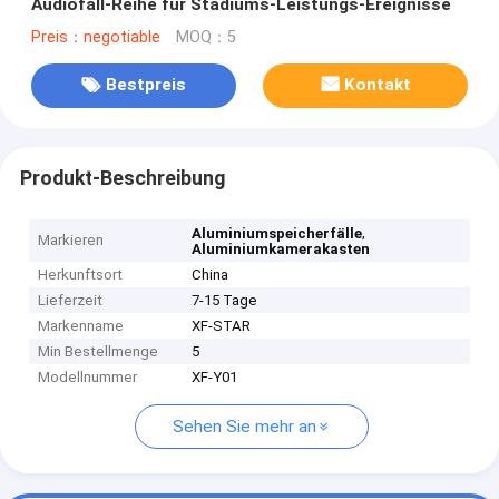
Audiofall-Reihe für Stadiums-Leistungs-Ereignisse
Preis：negotiable
MOQ：5
Bestpreis
Kontakt
Produkt-Beschreibung
,
Aluminiumspeicherfälle
Markieren
Aluminiumkamerakasten
Herkunftsort
China
Lieferzeit
7-15 Tage
Markenname
XF-STAR
Min Bestellmenge
5
Modellnummer
XF-Y01
Sehen Sie mehr an